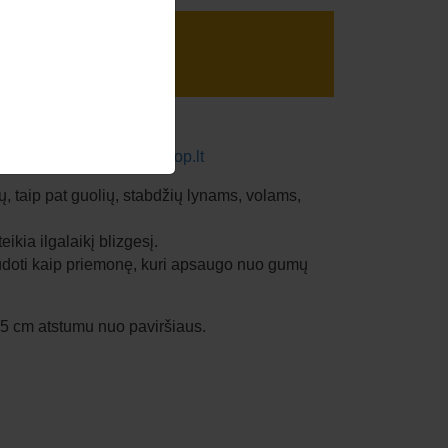
rduotuvėje
www.krowneshop.lt
ų, taip pat guolių, stabdžių lynams, volams,
ikia ilgalaikį blizgesį.
udoti kaip priemonę, kuri apsaugo nuo gumų
15 cm atstumu nuo paviršiaus.