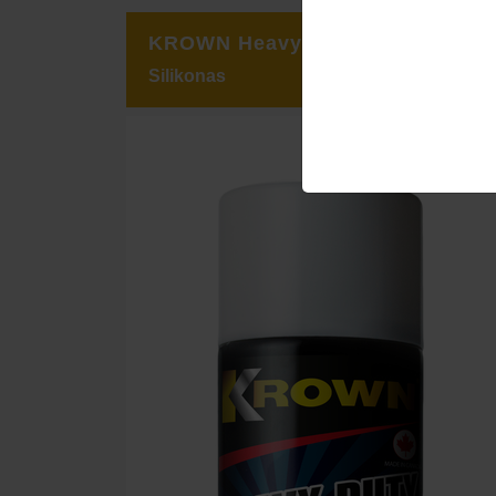
KROWN Heavy-Duty Silicone
Silikonas