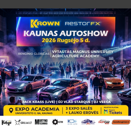
PASLAUGOS
PRODUKCIJA
NAUJIENOS
KONT
KROWN HEAVY-DUTY SILICONE