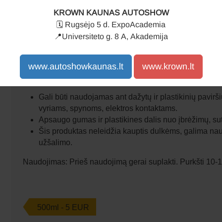
KROWN KAUNAS AUTOSHOW
🗓️
Rugsėjo 5 d. ExpoAcademia
📍Universiteto g. 8 A, Akademija
www.autoshowkaunas.lt
www.krown.lt
Nuo šiol Krown produkciją galite įsigyti internetinėjė pa
Gali būti naudojamas ant dažytų ir plastikinių pavirši
vyriams, spynoms, elektros kontaktams.
Apsaugo gumas ir plastikines dalis nuo įbrėžimų, sute
Šis produktas neleidžia kauptis dulkėms, galima na
užšalimo.
Naudojimas:
Prieš naudojimą gerai suplakti. Purkšti 10-
500ml
- 5 EUR