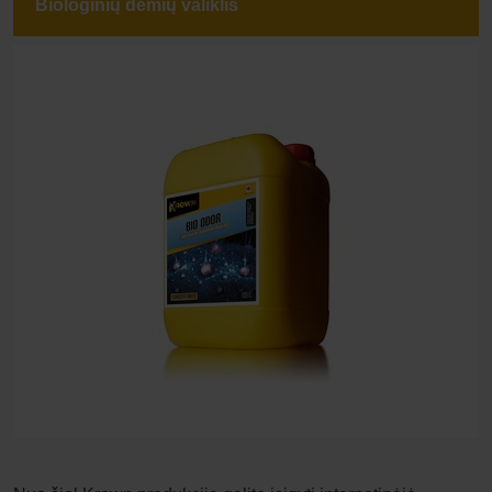
Biologinių dėmių valiklis