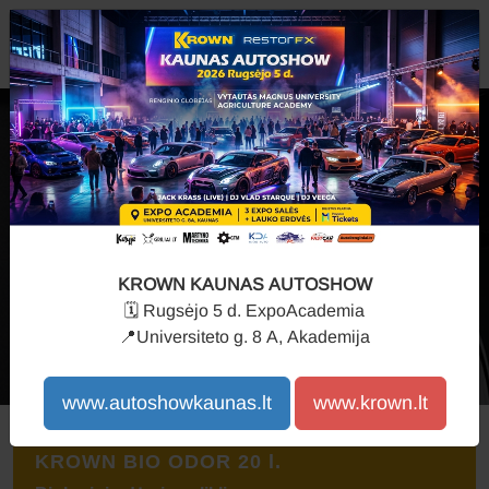
P
KROWN KAUNAS AUTOSHOW
🗓️
Rugsėjo 5 d. ExpoAcademia
📍Universiteto g. 8 A, Akademija
SALONO VALYMAS
www.autoshowkaunas.lt
www.krown.lt
KROWN BIO ODOR 20 l.