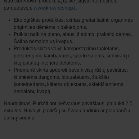
Nuo šiol Krown produkciją galite įsigyti internetinėjė
parduotuvėje
www.krowneshop.lt
Ekologiškas produktas, skirtas greitai šalinti organinės
prigimties dėmėms ir bakterijoms.
Puikiai naikina pieno, alaus, šlapimo, prakaito dėmes.
Šalina nemalonius kvapus.
Produktas skitas valyti kompostavimo tualetams,
persirengimo kambariams, sporto salėms, seminarų ir
kitų patalpų interjero detalėms.
Priemonė skirta apdoroti beveik visų rūšių paviršius:
kiliminėms dangoms, biotualetams, šiukšlių
konteineriams, kitiems objektams, skleidžiantiems
nemalonų kvapą.
Naudojimas:
Purkšti ant nešvaraus paviršiaus, palaukti 2-5
minutes. Nuvalyti paviršių su švariu audiniu ar plaunančiu
dulkių siurbliu.